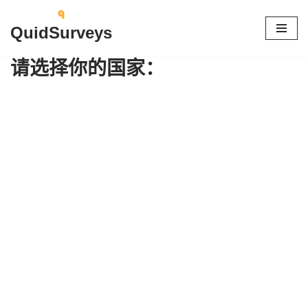
QuidSurveys
跳
至
请选择你的国家：
正
文