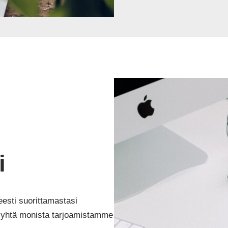
i
eesti suorittamastasi
ä yhtä monista tarjoamistamme