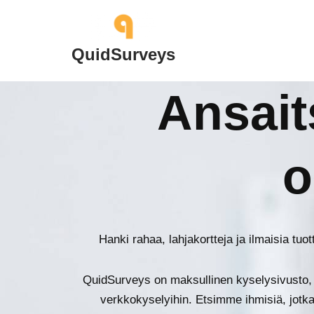
Siirry
QuidSurveys
suoraan
sisältöön
Ansait
o
Hanki rahaa, lahjakortteja ja ilmaisia tuo
QuidSurveys on maksullinen kyselysivusto, jo
verkkokyselyihin. Etsimme ihmisiä, jotka