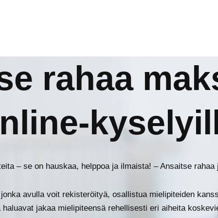
se rahaa maks
nline-kyselyil
tteita – se on hauskaa, helppoa ja ilmaista! – Ansaitse rahaa j
nka avulla voit rekisteröityä, osallistua mielipiteiden kan
 haluavat jakaa mielipiteensä rehellisesti eri aiheita koskev