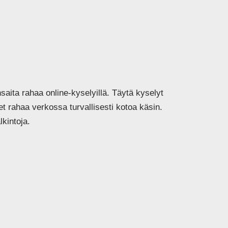
ita rahaa online-kyselyillä. Täytä kyselyt
set rahaa verkossa turvallisesti kotoa käsin.
lkintoja.