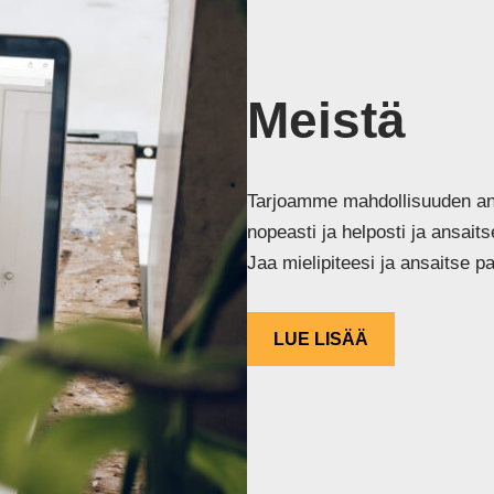
Meistä
Tarjoamme mahdollisuuden ansa
nopeasti ja helposti ja ansait
Jaa mielipiteesi ja ansaitse pa
LUE LISÄÄ