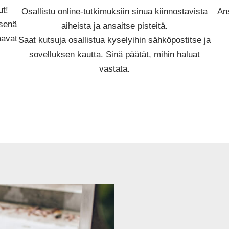
ut!
Osallistu online-tutkimuksiin sinua kiinnostavista
Ans
isenä
aiheista ja ansaitse pisteitä.
aavat
Saat kutsuja osallistua kyselyihin sähköpostitse ja
sovelluksen kautta. Sinä päätät, mihin haluat
vastata.