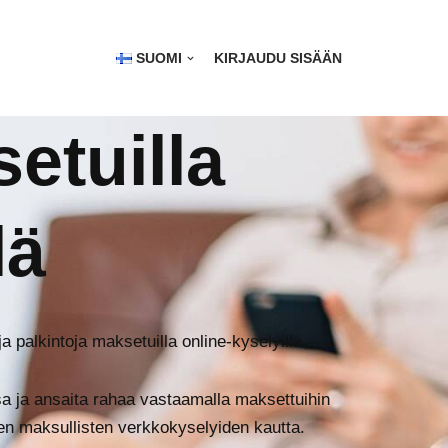
SUOMI
KIRJAUDU SISÄÄN
etuilla
lä
a palkintoja maksetuilla online-kyselyillä.
ssa ja ansaita rahaa vastaamalla maksettuihin
ien maksullisten verkkokyselyiden kautta.