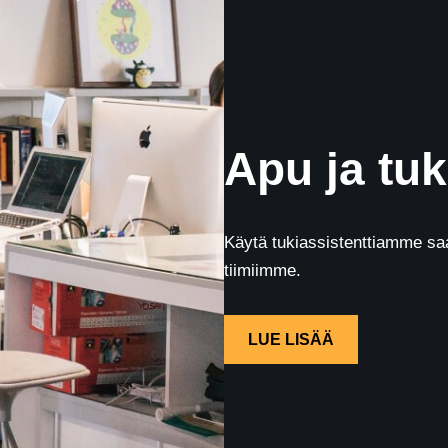
Apu ja tuk
Käytä tukiassistenttiamme saa
tiimiimme.
LUE LISÄÄ