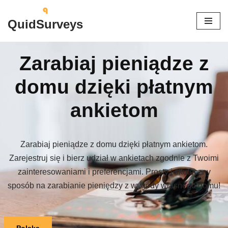
QuidSurveys
Przejdź
do
treści
Zarabiaj pieniądze z
domu dzięki płatnym
ankietom
Zarabiaj pieniądze z domu dzięki płatnym ankietom.
Zarejestruj się i bierz udział w ankietach zgodnie z Twoimi
zainteresowaniami i preferencjami. Prosty i skuteczny
sposób na zarabianie pieniędzy z wygody własnego domu!
Polska