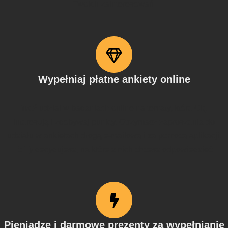
Twoich zainteresowań.
Wypełniaj płatne ankiety online
Weź udział w badaniach online na tematy, które Cię
interesują i zdobywaj punkty. Otrzymasz zaproszenia do
udziału w ankietach drogą e-mailową i za pomocą aplikacji.
To Ty decydujesz, na które z nich chcesz odpowiedzieć.
Pieniądze i darmowe prezenty za wypełnianie