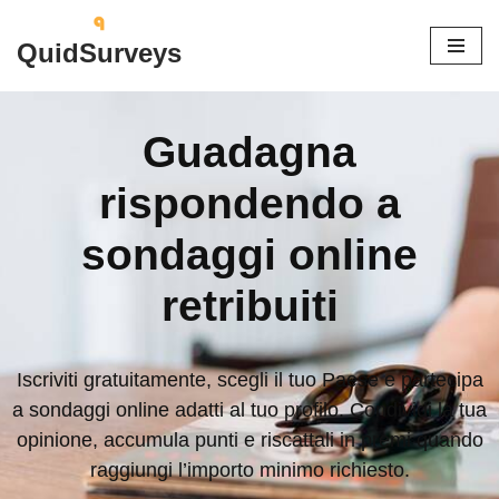
QuidSurveys
Vai
al
contenuto
Guadagna
rispondendo a
sondaggi online
retribuiti
Iscriviti gratuitamente, scegli il tuo Paese e partecipa
a sondaggi online adatti al tuo profilo. Condividi la tua
opinione, accumula punti e riscattali in premi quando
raggiungi l’importo minimo richiesto.