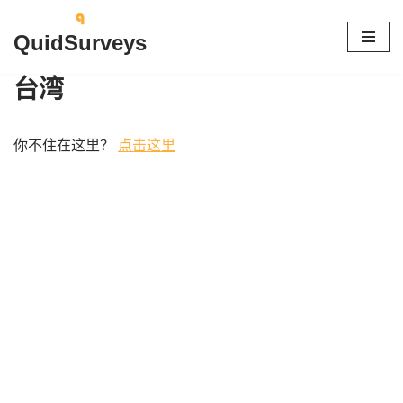
QuidSurveys
跳
至
台湾
正
文
你不住在这里？
点击这里