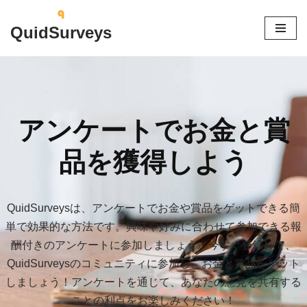
QuidSurveys
コ
ン
テ
ン
ツ
アンケートでお金と賞
へ
ス
品を獲得しよう
キ
ッ
プ
QuidSurveysは、アンケートでお金や賞品をゲットできる簡
単で効果的な方法です。興味や好みに合わせて参加できる報
酬付きのアンケートに参加しましょう。今すぐ登録して、
QuidSurveysのコミュニティに参加し、お金と賞品をゲット
しましょう！アンケートを通じて、あなたの意見を共有する
ことの利点をお楽しみください！