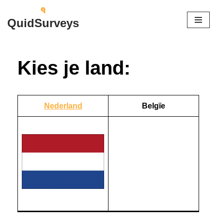
QuidSurveys
Ga
naar
de
Kies je land:
inhoud
Nederland
Belgïe