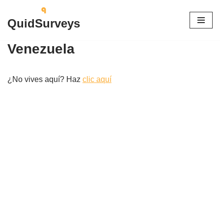
QuidSurveys
Saltar
al
Venezuela
contenido
¿No vives aquí? Haz
clic aquí