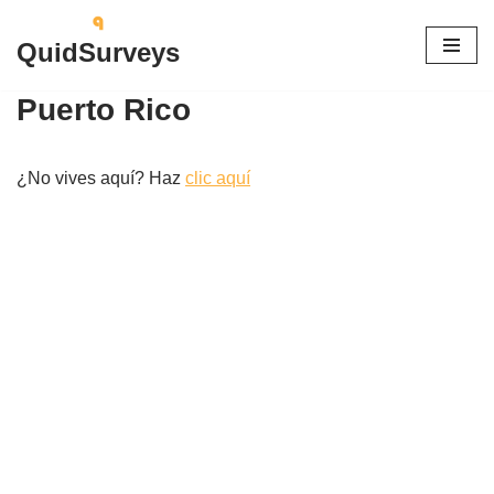
QuidSurveys
Saltar
al
Puerto Rico
contenido
¿No vives aquí? Haz
clic aquí