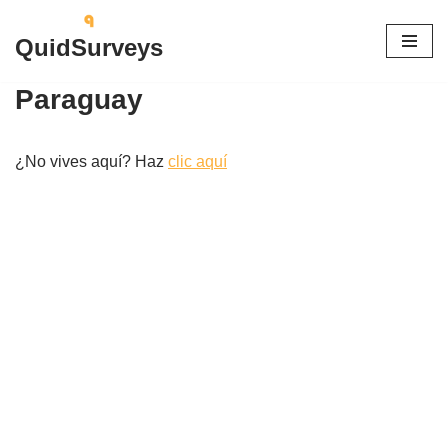
QuidSurveys
Saltar
al
Paraguay
contenido
¿No vives aquí? Haz
clic aquí