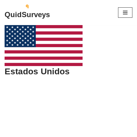
QuidSurveys
Saltar
al
contenido
Estados Unidos