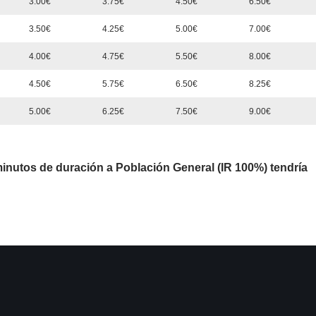
3.00€
3.75€
4.50€
6.50€
3.50€
4.25€
5.00€
7.00€
4.00€
4.75€
5.50€
8.00€
4.50€
5.75€
6.50€
8.25€
5.00€
6.25€
7.50€
9.00€
minutos de duración a Población General (IR 100%) tendría