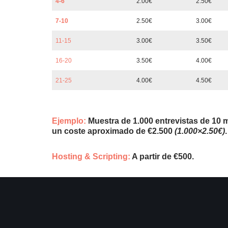
4-6
2.00€
2.50€
7-10
2.50€
3.00€
11-15
3.00€
3.50€
16-20
3.50€
4.00€
21-25
4.00€
4.50€
Ejemplo:
Muestra de 1.000 entrevistas de 10 
un coste aproximado de €2.500
(1.000×2.50€)
.
Hosting & Scripting:
A partir de €500.